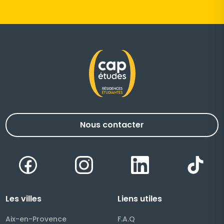
Nous contacter
Facebook
Instagram
LinkedIn
TikT
Les villes
Liens utiles
Aix-en-Provence
F.A.Q