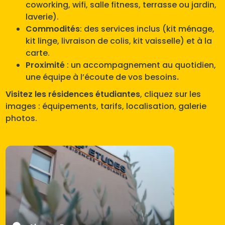
coworking, wifi, salle fitness, terrasse ou jardin,
laverie).
Commodités
: des services inclus (kit ménage,
kit linge, livraison de colis, kit vaisselle) et à la
carte.
Proximité
: un accompagnement au quotidien,
une équipe à l’écoute de vos besoins
.
Visitez les résidences étudiantes
, cliquez sur les
images : équipements, tarifs, localisation, galerie
photos.