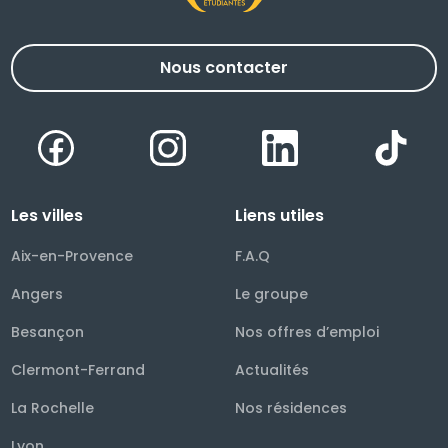
Nous contacter
Facebook
Instagram
LinkedIn
TikT
Les villes
Liens utiles
Aix-en-Provence
F.A.Q
Angers
Le groupe
Besançon
Nos offres d’emploi
Clermont-Ferrand
Actualités
La Rochelle
Nos résidences
Lyon